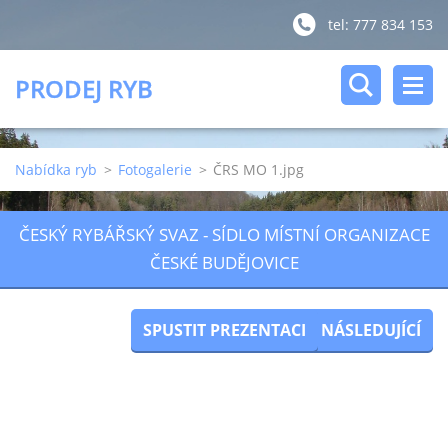
tel: 777 834 153
PRODEJ RYB
Nabídka ryb
>
Fotogalerie
>
ČRS MO 1.jpg
ČESKÝ RYBÁŘSKÝ SVAZ - SÍDLO MÍSTNÍ ORGANIZACE
ČESKÉ BUDĚJOVICE
SPUSTIT PREZENTACI
NÁSLEDUJÍCÍ