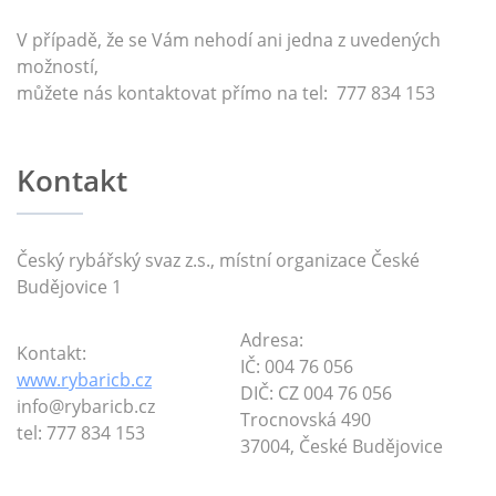
V případě, že se Vám nehodí ani jedna z uvedených
možností,
můžete nás kontaktovat přímo na
tel: 777 834 153
Kontakt
Český rybářský svaz z.s., místní organizace České
Budějovice 1
Adresa:
Kontakt:
IČ: 004 76 056
www.rybaricb.cz
DIČ: CZ 004 76 056
info@rybaricb.cz
Trocnovská 490
tel: 777 834 153
37004, České Budějovice