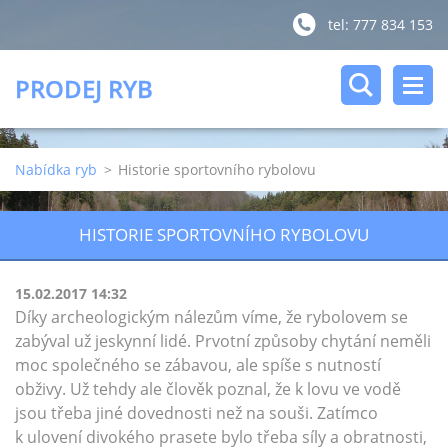
tel: 777 834 153
PRODEJ RYB
Nabídka ryb
>
Historie sportovního rybolovu
HISTORIE SPORTOVNÍHO RYBOLOVU
15.02.2017 14:32
Díky archeologickým nálezům víme, že rybolovem se
zabýval už jeskynní lidé. Prvotní způsoby chytání neměli
moc společného se zábavou, ale spíše s nutností
obživy. Už tehdy ale člověk poznal, že k lovu ve vodě
jsou třeba jiné dovednosti než na souši. Zatímco
k ulovení divokého prasete bylo třeba síly a obratnosti,