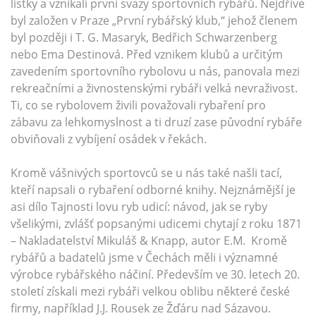
lístky a vznikali první svazy sportovních rybářů. Nejdříve
byl založen v Praze „První rybářský klub,“ jehož členem
byl později i T. G. Masaryk, Bedřich Schwarzenberg
nebo Ema Destinová. Před vznikem klubů a určitým
zavedením sportovního rybolovu u nás, panovala mezi
rekreačními a živnostenskými rybáři velká nevraživost.
Ti, co se rybolovem živili považovali rybaření pro
zábavu za lehkomyslnost a ti druzí zase původní rybáře
obviňovali z vybíjení osádek v řekách.
Kromě vášnivých sportovců se u nás také našli tací,
kteří napsali o rybaření odborné knihy. Nejznámější je
asi dílo Tajnosti lovu ryb udicí: návod, jak se ryby
všelikými, zvlášť popsanými udicemi chytají z roku 1871
– Nakladatelství Mikuláš & Knapp, autor E.M. Kromě
rybářů a badatelů jsme v Čechách měli i významné
výrobce rybářského náčiní. Především ve 30. letech 20.
století získali mezi rybáři velkou oblibu některé české
firmy, například J.J. Rousek ze Žďáru nad Sázavou.