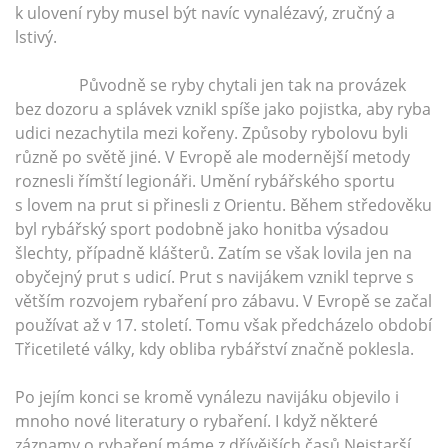
k ulovení ryby musel být navíc vynalézavý, zručný a
lstivý.
Původně se ryby chytali jen tak na provázek
bez dozoru a splávek vznikl spíše jako pojistka, aby ryba
udici nezachytila mezi kořeny. Způsoby rybolovu byli
různě po světě jiné. V Evropě ale modernější metody
roznesli římští legionáři. Umění rybářského sportu
s lovem na prut si přinesli z Orientu. Během středověku
byl rybářský sport podobně jako honitba výsadou
šlechty, případně klášterů. Zatím se však lovila jen na
obyčejný prut s udicí. Prut s navijákem vznikl teprve s
větším rozvojem rybaření pro zábavu. V Evropě se začal
používat až v 17. století. Tomu však předcházelo období
Třicetileté války, kdy obliba rybářství značně poklesla.
Po jejím konci se kromě vynálezu navijáku objevilo i
mnoho nové literatury o rybaření. I když některé
záznamy o rybaření máme z dřívějších časů Nejstarší