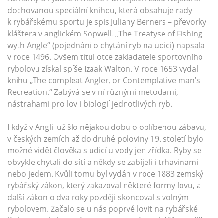
dochovanou speciální knihou, která obsahuje rady
k rybářskému sportu je spis Juliany Berners – převorky
kláštera v anglickém Sopwell. „The Treatyse of Fishing
wyth Angle“ (pojednání o chytání ryb na udici) napsala
v roce 1496. Ovšem titul otce zakladatele sportovního
rybolovu získal spíše Izaak Walton. V roce 1653 vydal
knihu „The compleat Angler, or Contemplative man’s
Recreation.“ Zabývá se v ní různými metodami,
nástrahami pro lov i biologií jednotlivých ryb.
I když v Anglii už šlo nějakou dobu o oblíbenou zábavu,
v českých zemích až do druhé poloviny 19. století bylo
možné vidět člověka s udicí u vody jen zřídka. Ryby se
obvykle chytali do sítí a někdy se zabíjeli i trhavinami
nebo jedem. Kvůli tomu byl vydán v roce 1883 zemský
rybářský zákon, který zakazoval některé formy lovu, a
další zákon o dva roky později skoncoval s volným
rybolovem. Začalo se u nás poprvé lovit na rybářské