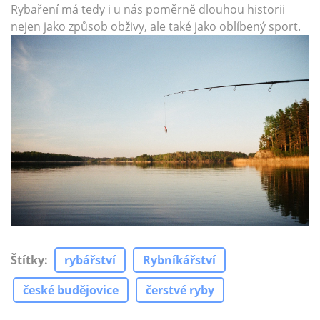
Rybaření má tedy i u nás poměrně dlouhou historii
nejen jako způsob obživy, ale také jako oblíbený sport.
Štítky
:
rybářství
Rybníkářství
české budějovice
čerstvé ryby