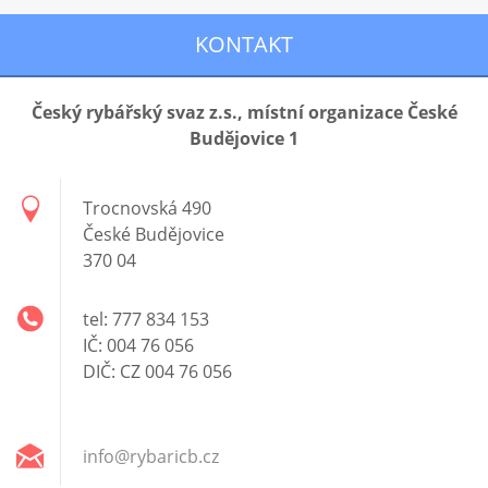
KONTAKT
Český rybářský svaz z.s., místní organizace České
Budějovice 1
Trocnovská 490
České Budějovice
370 04
tel: 777 834 153
IČ: 004 76 056
DIČ: CZ 004 76 056
info@ryb
aricb.cz