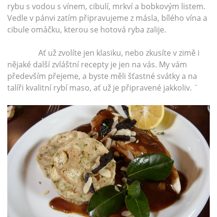
rybu s vodou s vínem, cibulí, mrkví a bobkovým listem.
Vedle v pánvi zatím připravujeme z másla, bílého vína a
cibule omáčku, kterou se hotová ryba zalije.
Ať už zvolíte jen klasiku, nebo zkusíte v zimě i
nějaké další zvláštní recepty je jen na vás. My vám
především přejeme, a byste měli šťastné svátky a na
talíři kvalitní rybí maso, ať už je připravené jakkoliv. ¨