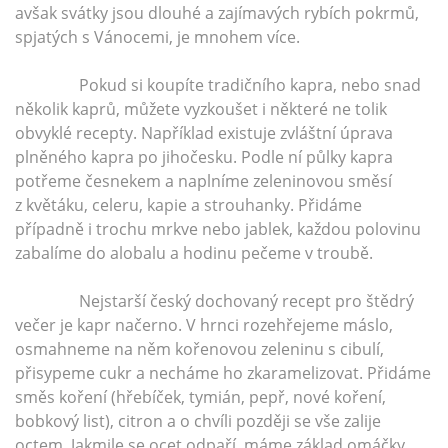
avšak svátky jsou dlouhé a zajímavých rybích pokrmů,
spjatých s Vánocemi, je mnohem více.
Pokud si koupíte tradičního kapra, nebo snad
několik kaprů, můžete vyzkoušet i některé ne tolik
obvyklé recepty. Například existuje zvláštní úprava
plněného kapra po jihočesku. Podle ní půlky kapra
potřeme česnekem a naplníme zeleninovou směsí
z květáku, celeru, kapie a strouhanky. Přidáme
případně i trochu mrkve nebo jablek, každou polovinu
zabalíme do alobalu a hodinu pečeme v troubě.
Nejstarší český dochovaný recept pro štědrý
večer je kapr načerno. V hrnci rozehřejeme máslo,
osmahneme na něm kořenovou zeleninu s cibulí,
přisypeme cukr a necháme ho zkaramelizovat. Přidáme
směs koření (hřebíček, tymián, pepř, nové koření,
bobkový list), citron a o chvíli později se vše zalije
octem. Jakmile se ocet odpaří, máme základ omáčky.