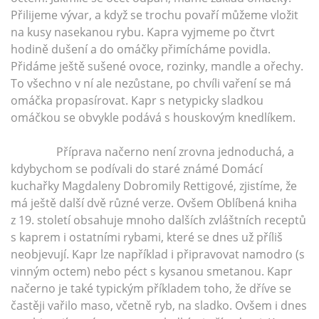
Přilijeme vývar, a když se trochu povaří můžeme vložit
na kusy nasekanou rybu. Kapra vyjmeme po čtvrt
hodině dušení a do omáčky přimícháme povidla.
Přidáme ještě sušené ovoce, rozinky, mandle a ořechy.
To všechno v ní ale nezůstane, po chvíli vaření se má
omáčka propasírovat. Kapr s netypicky sladkou
omáčkou se obvykle podává s houskovým knedlíkem.
Příprava načerno není zrovna jednoduchá, a
kdybychom se podívali do staré známé Domácí
kuchařky Magdaleny Dobromily Rettigové, zjistíme, že
má ještě další dvě různé verze. Ovšem Oblíbená kniha
z 19. století obsahuje mnoho dalších zvláštních receptů
s kaprem i ostatními rybami, které se dnes už příliš
neobjevují. Kapr lze například i připravovat namodro (s
vinným octem) nebo péct s kysanou smetanou. Kapr
načerno je také typickým příkladem toho, že dříve se
častěji vařilo maso, včetně ryb, na sladko. Ovšem i dnes