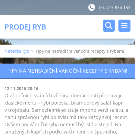
tel: 777 834 153
PRODEJ RYB
Nabídka ryb
>
Tipy na netradiční vánoční recepty s rybami
TIPY NA NETRADIČNÍ VÁNOČNÍ RECEPTY S RYBAMI
12.11.2016 20:16
O vánočních svátcích většina domácností připravuje
klasické menu – rybí polévka, bramborový salát kapr
v trojobalu. Samozřejmě existuje mnoho verzí salátu, a
na tu správnou rybí polévku má taky každý svůj recept.
Ovšem ani vánoční ryba nemusí být stále stejná. Na
smažených kapřích podkovách není nic špatného,