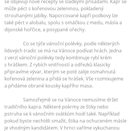
se objevují nové recepty se sladkými přísadami. Kapr se
může péct s kořenovou zeleninou, pokladený
strouhanými jablky. Naporcované kapří podkovy lze
také péct v alobalu, spolu s omáčkou z medu, másla a
dijonské hořčice, a posypané ořechy.
Co se týče vánoční polévky, podle některých
lidových tradic se má na Vánoce podívat hrách. Jedna
z verzí vánoční polévky tedy kombinuje rybí krém
s hráškem. Z rybích vnitřností a odřezků klasicky
připravíme vývar, kterým se poté zalije osmahnutá
kořenová zelenina a přidá se hrášek. Vše rozmixujeme
a přidáme obrané kousky kapřího masa.
Samozřejmě se na Vánoce nemusíme držet
tradičního kapra. Některé pokrmy ze štiky nebo
pstruha se k vánočním svátkům hodí také. Například
pokud byste nechtěli smažit, štika na ochuceném másle
je vhodným kandidátem. V hrnci vaříme vykuchanou