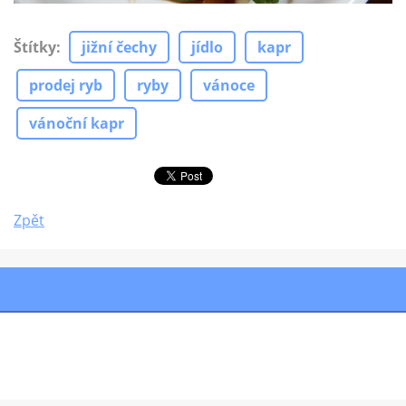
Štítky
:
jižní čechy
jídlo
kapr
prodej ryb
ryby
vánoce
vánoční kapr
Zpět