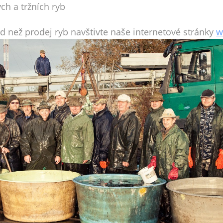
ch a tržních ryb
d než prodej ryb navštivte naše internetové stránky
w