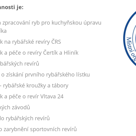
nosti je:
a zpracování ryb pro kuchyňskou úpravu
níka
k na rybářské revíry ČRS
 a péče o revíry Čertík a Hliník
bářských revírů
 o získání prvního rybářského lístku
- rybářské kroužky a tábory
 a péče o revír Vltava 24
ských závodů
do rybářských revírů
o zarybnění sportovních revírů