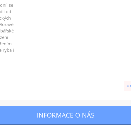
dní, se
dli od
ických
 Moravě
ybářské
ezení
ířením
e ryba i
<
INFORMACE O NÁS