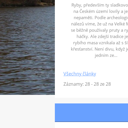
Ryby, především ty sladkovo
na Českém území lovily a je
nepaměti. Podle archeolog
nálezů víme, že už na Velké
se běžně používaly pruty a r
háčky. Ale zdejší tradice j
rybího masa vznikala až s š
křesťanství. Není divu, když j
jedním ze...
Všechny články
Záznamy: 28 - 28 ze 28