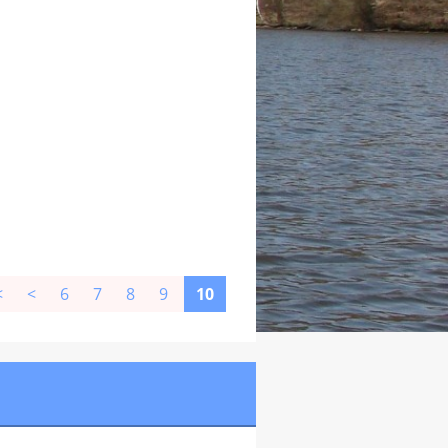
<
<
6
7
8
9
10