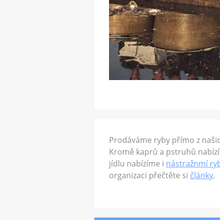
Prodáváme ryby přímo z naši
Kromě kaprů a pstruhů nabízí
jídlu nabízíme i
nástražnmí ry
organizaci přečtěte si
články
.