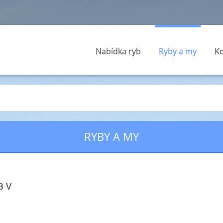
Nabídka ryb
Ryby a my
Ko
RYBY A MY
B V