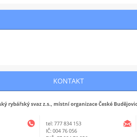
KONTAKT
ský rybářský svaz z.s., místní organizace České Budějovic
tel: 777 834 153
IČ: 004 76 056