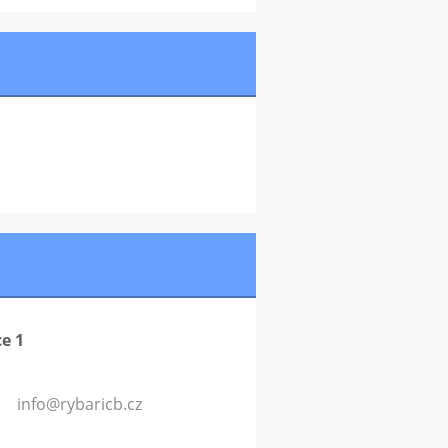
e 1
info@ryb
aricb.cz