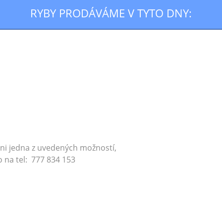
RYBY PRODÁVÁME V TYTO DNY:
ani jedna z uvedených možností,
o na
tel: 777 834 153