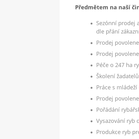
Předmětem na naší čin
Sezónní prodej 
dle přání zákaz
Prodej povolene
Prodej povolenek
Péče o 247 ha ry
Školení žadatelů
Práce s mládeží 
Prodej povolenek
Pořádání rybář
Vysazování ryb 
Produkce ryb pr