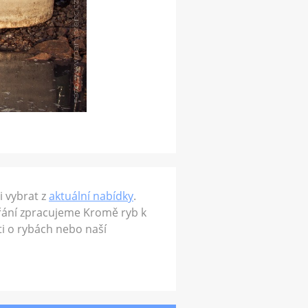
i vybrat z
aktuální nabídky
.
řání zpracujeme Kromě ryb k
ti o rybách nebo naší