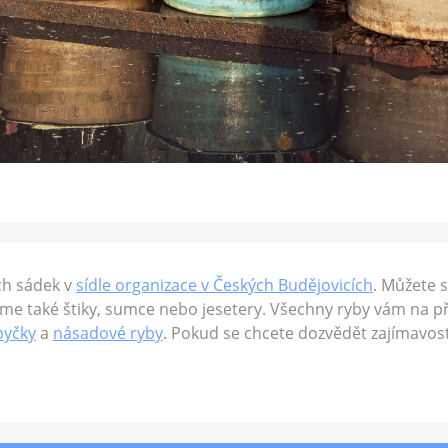
ch sádek v
sídle organizace v Českých Budějovicích
. Můžete s
me také štiky, sumce nebo jesetery. Všechny ryby vám na p
byčky
a
násadové ryby
. Pokud se chcete dozvědět zajímavos